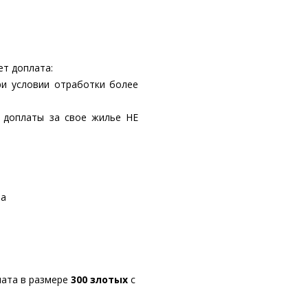
ет доплата:
ри условии отработки более
, доплаты за свое жилье НЕ
ia
лата в размере
300 злотых
с