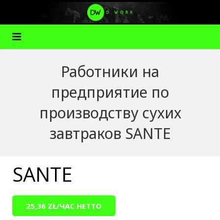
Главная
Работники на
О нас
предприятие по
Услуги
производству сухих
Вакансии
завтраков SANTE
Новости
Польша
SANTE
Партнеры
Акции
25,36 ZŁ/ЧАС НЕТТО
Контакты